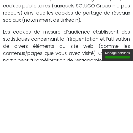
cookies publicitaires (auxquels SOLUGO Group n’a pas
recours) ainsi que les cookies de partage de réseaux
sociaux (notamment de LinkedIn).
Les cookies de mesure d’audience établissent des
statistiques concernant la fréquentation et l’utilisation
de divers éléments du site web (comme les
contenus/pages que vous avez visité). Ces données
Manage services
participent à l’amélioration de l’ergonomie du site web
de SOLUGO Group. Un outil de mesure d’audience est
utilisé sur le présent site internet :
Google Analytics dont la politique de confidentialité
est disponible à partir du lien suivant :
https://www.google.com/analytics/learn/privacy.html?
hl=fr
Les cookies de partage des réseaux sociaux sont émis
et gérés par l’éditeur du réseau social concerné. Sous