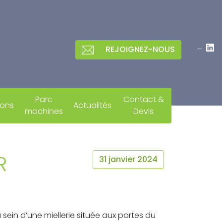
–
REJOIGNEZ-NOUS
Parc
Contact &
ions
Actualités
machines
Devis
R
31 janvier 2024
ein d’une miellerie située aux portes du