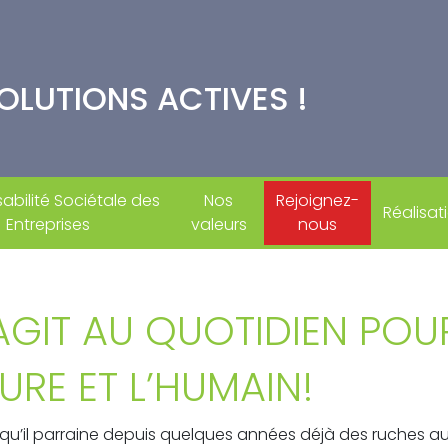
SOLUTIONS ACTIVES !
bilité Sociétale des
Nos
Rejoignez-
Réalisat
Entreprises
valeurs
nous
GIT AU QUOTIDIEN POU
URE ET L’HUMAIN!
’il parraine depuis quelques années déjà des ruches au s