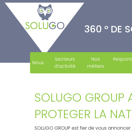
360 ° DE 
Secteurs
Nos
Responsa
Nous
d’activité
métiers
SOLUGO GROUP A
PROTEGER LA NAT
SOLUGO GROUP est fier de vous annoncer qu